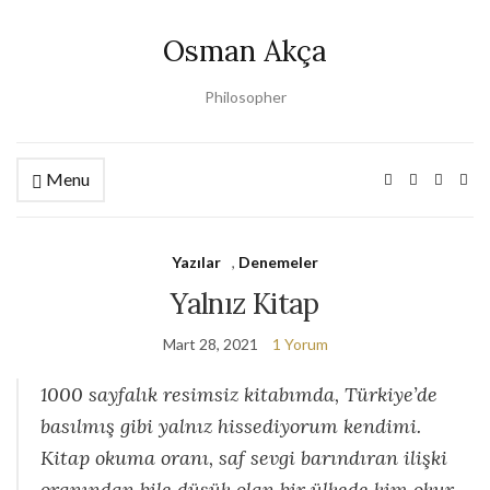
Osman Akça
Philosopher
Menu
Yazılar
,
Denemeler
Yalnız Kitap
Mart 28, 2021
1 Yorum
1000 sayfalık resimsiz kitabımda, Türkiye’de
basılmış gibi yalnız hissediyorum kendimi.
Kitap okuma oranı, saf sevgi barındıran ilişki
oranından bile düşük olan bir ülkede kim okur