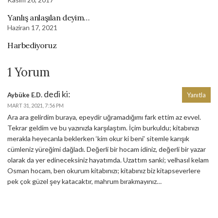
Yanlış anlaşılan deyim…
Haziran 17, 2021
Harbediyoruz
1 Yorum
dedi ki:
Aybüke E.D.
Yanıtla
MART 31, 2021, 7:56 PM
Ara ara gelirdim buraya, epeydir uğramadığımı fark ettim az evvel.
Tekrar geldim ve bu yazınızla karşılaştım. İçim burkuldu; kitabınızı
merakla heyecanla beklerken ‘kim okur ki beni’ sitemle karışık
cümleniz yüreğimi dağladı. Değerli bir hocam idiniz, değerli bir yazar
olarak da yer edineceksiniz hayatımda. Uzattım sanki; velhasıl kelam
Osman hocam, ben okurum kitabınızı; kitabınız biz kitapseverlere
pek çok güzel şey katacaktır, mahrum bırakmayınız…