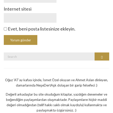
İnternet sitesi
Evet, beni posta listesinize ekleyin.
Search
Search
for:
Oğuz 'AT'ay kafası içinde, İsmet Özel okuyan ve Ahmet Aslan dinleyen,
damarlarında NeşeDertAşk dolaşan bir garip felsefeci :)
Değerli arkadaşlar bu site okuduğum kitaplar, yazdığım denemeler ve
beğendiğim paylaşımlardan oluşmaktadır. Paylaşımların hiçbir maddi
değeri olmadığından (telif hakkı saklı olmak kaydıyla) kullanmakta ve
paylaşmakta özgürsünüz. :)