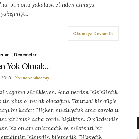
O’na, biri onu yakalasa elinden almaya
yakışmıştı.
Okumaya Devam Et
zılar
,
Denemeler
en Yok Olmak…
, 2018
Yorum yapılmamış
izi yaşama sürükleyen. Ama nerden bilebilirdik
enin yine o merak olacağını. Tanrısal bir güçle
amayı bu kadar. Hiçken mutluyduk ama varolanı
lanı yitirmek daha zordu hiçlikten. O yüzdendir
ken biz onları anlamadık ve müstehzi bir
 ettiğimizi bilmedik, bilemedik. Bilseydik