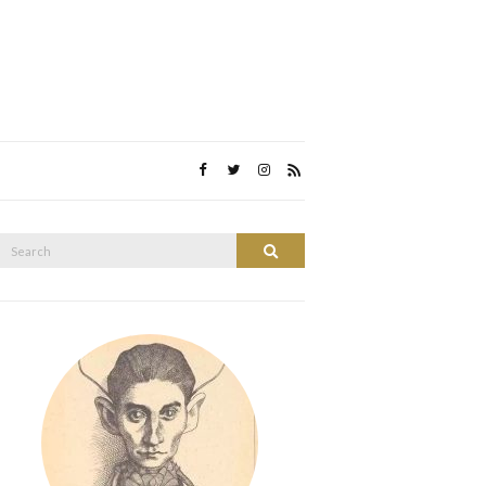
Search
Search
or: