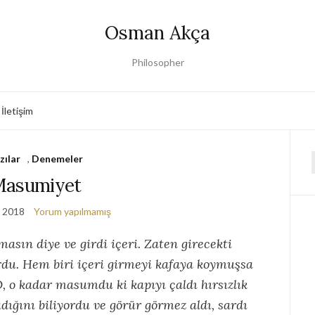
Osman Akça
Philosopher
İletişim
zılar
,
Denemeler
f
Masumiyet
, 2018
Yorum yapılmamış
asın diye ve girdi içeri. Zaten girecekti
du. Hem biri içeri girmeyi kafaya koymuşsa
, o kadar masumdu ki kapıyı çaldı hırsızlık
ığını biliyordu ve görür görmez aldı, sardı