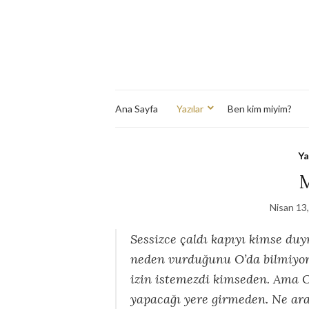
Ana Sayfa
Yazılar
Ben kim miyim?
Ya
Nisan 13
Sessizce çaldı kapıyı kimse duym
neden vurduğunu O’da bilmiyor
izin istemezdi kimseden. Ama O
yapacağı yere girmeden. Ne arad