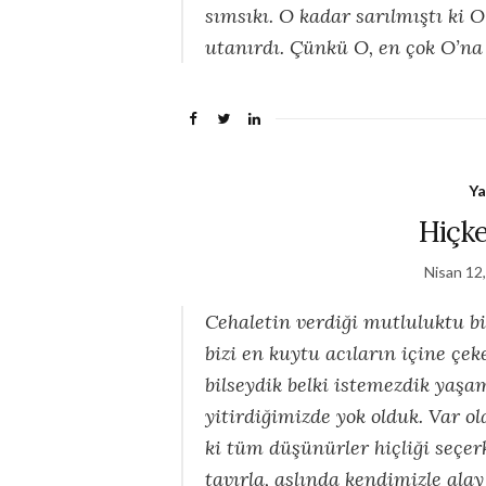
sımsıkı. O kadar sarılmıştı ki 
utanırdı. Çünkü O, en çok O’na 
Ya
Hiçk
Nisan 12
Cehaletin verdiği mutluluktu b
bizi en kuytu acıların içine çek
bilseydik belki istemezdik yaş
yitirdiğimizde yok olduk. Var o
ki tüm düşünürler hiçliği seçer
tavırla, aslında kendimizle alay