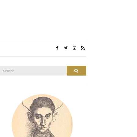
Search
Search
or: