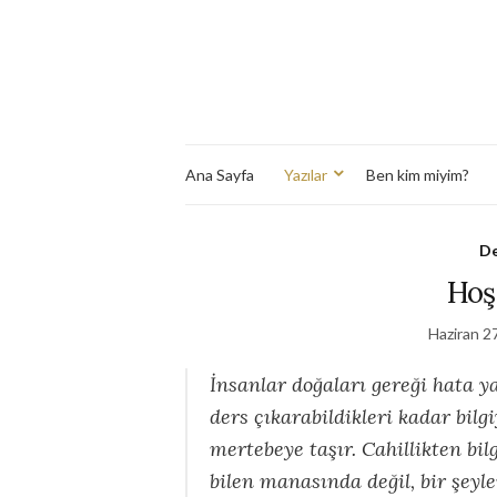
Ana Sayfa
Yazılar
Ben kim miyim?
De
Hoş
Haziran 2
İnsanlar doğaları gereği hata
ders çıkarabildikleri kadar bilgi
mertebeye taşır. Cahillikten bilg
bilen manasında değil, bir şeyl