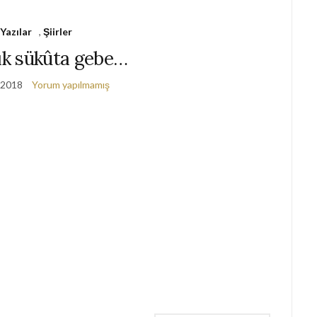
Yazılar
,
Şiirler
lık sükûta gebe…
 2018
Yorum yapılmamış