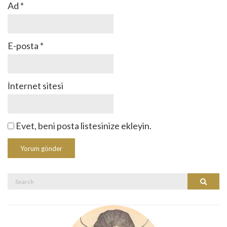
Ad
*
E-posta
*
İnternet sitesi
Evet, beni posta listesinize ekleyin.
Search
Search
for: