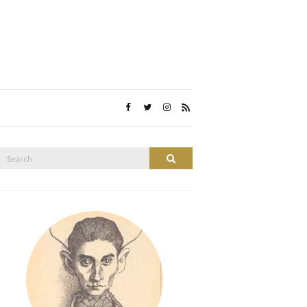
Search
Search
or: