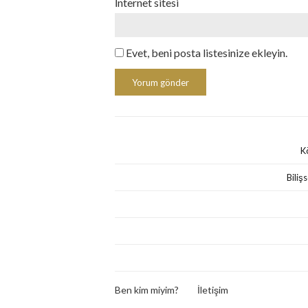
İnternet sitesi
Evet, beni posta listesinize ekleyin.
K
Biliş
Ben kim miyim?
İletişim