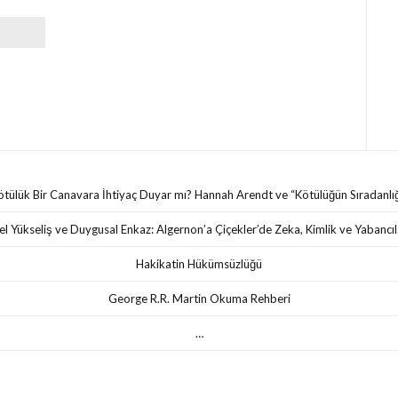
ötülük Bir Canavara İhtiyaç Duyar mı? Hannah Arendt ve “Kötülüğün Sıradanlığ
sel Yükseliş ve Duygusal Enkaz: Algernon’a Çiçekler’de Zeka, Kimlik ve Yabanc
Hakikatin Hükümsüzlüğü
George R.R. Martin Okuma Rehberi
…