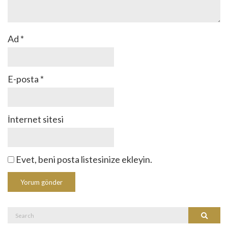
Ad
*
E-posta
*
İnternet sitesi
Evet, beni posta listesinize ekleyin.
Search
Search
for: