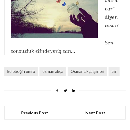
ömrü
var”
diyen
insan!
Sen,
sonsuzluk elindeymiş san…
kelebeğin ömrü
osman akça
Osman akça şiirleri
siir
Previous Post
Next Post